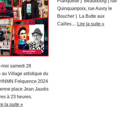
Planquette ) Beaubourg ( rue
Quinquanpoix, rue Auvry le
Boucher ) La Butte aux
Cailles…
Lire la suite »
-moi samedi 28
au Village artistique du
 PHNMN Fréquence 2024
tienne place Jean Jaurès
res à 23 heures.
re la suite »