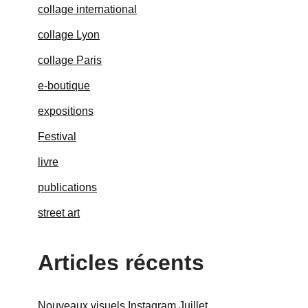
collage international
collage Lyon
collage Paris
e-boutique
expositions
Festival
livre
publications
street art
Articles récents
Nouveaux visuels Instagram Juillet