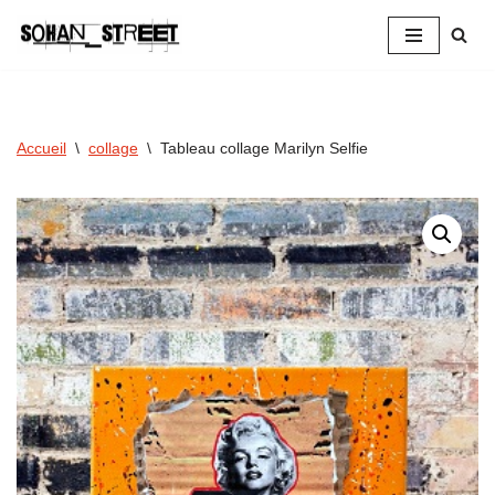
Aller
au
contenu
Accueil
\
collage
\
Tableau collage Marilyn Selfie