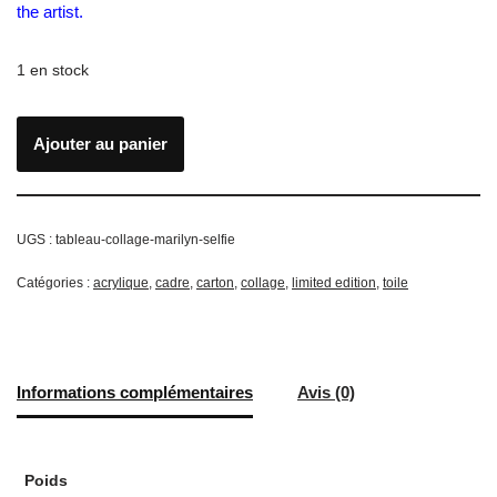
the artist.
1 en stock
Ajouter au panier
UGS :
tableau-collage-marilyn-selfie
Catégories :
acrylique
,
cadre
,
carton
,
collage
,
limited edition
,
toile
Informations complémentaires
Avis (0)
Poids